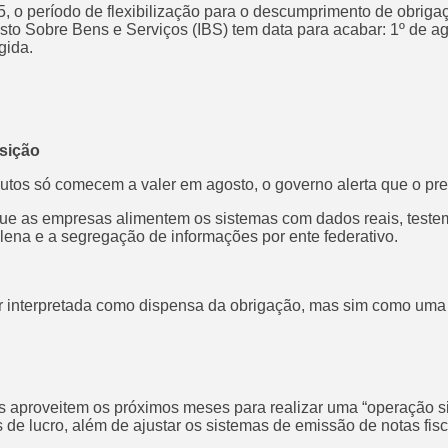
o período de flexibilização para o descumprimento de obrigaç
to Sobre Bens e Serviços (IBS) tem data para acabar: 1º de ago
gida.
nsição
butos só comecem a valer em agosto, o governo alerta que o pr
que as empresas alimentem os sistemas com dados reais, teste
lena e a segregação de informações por ente federativo.
 interpretada como dispensa da obrigação, mas sim como uma j
proveitem os próximos meses para realizar uma “operação simu
 de lucro, além de ajustar os sistemas de emissão de notas fisc