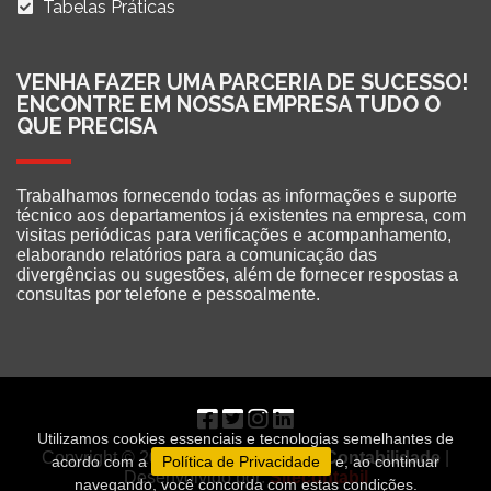
Tabelas Práticas
VENHA FAZER UMA PARCERIA DE SUCESSO!
ENCONTRE EM NOSSA EMPRESA TUDO O
QUE PRECISA
Trabalhamos fornecendo todas as informações e suporte
técnico aos departamentos já existentes na empresa, com
visitas periódicas para verificações e acompanhamento,
elaborando relatórios para a comunicação das
divergências ou sugestões, além de fornecer respostas a
consultas por telefone e pessoalmente.
Utilizamos cookies essenciais e tecnologias semelhantes de
Copyright © 2021 - 2026
Beteghelli Contabilidade
|
acordo com a
Política de Privacidade
e, ao continuar
Desenvolvido por:
Sitecontabil
navegando, você concorda com estas condições.